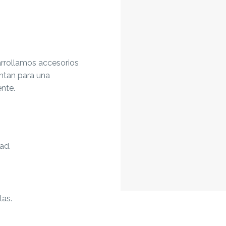
sarrollamos accesorios
ntan para una
ente.
ad.
las.