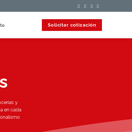
Solicitar cotización
to
s
cerías y
za en cada
ionalismo