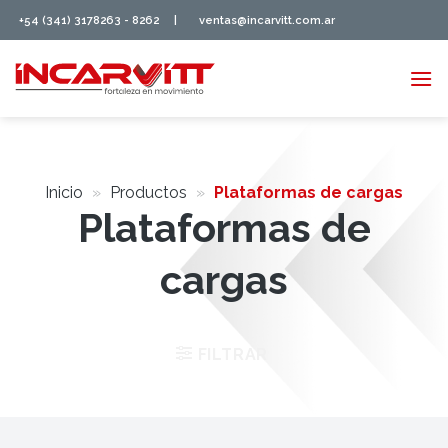
Saltar
+54 (341) 3178263 - 8262
|
ventas@incarvitt.com.ar
al
contenido
Inicio
»
Productos
»
Plataformas de cargas
Plataformas de
cargas
FILTRAR